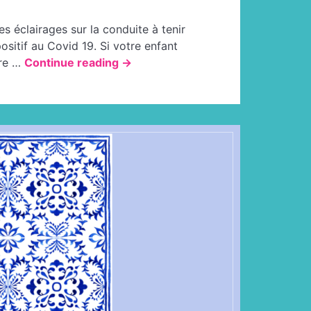
 éclairages sur la conduite à tenir
ositif au Covid 19. Si votre enfant
« PROTOCOLE
vre …
Continue reading
→
SANITAIRE »