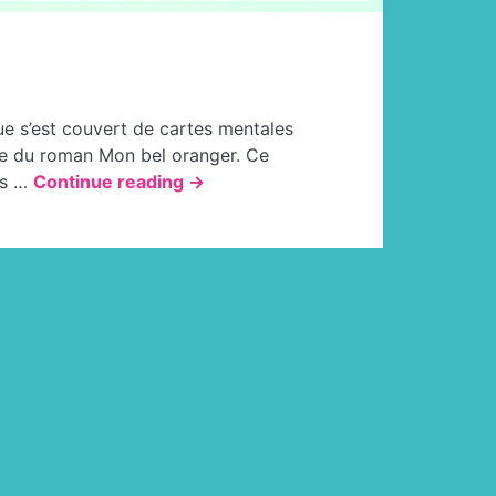
e s’est couvert de cartes mentales
ture du roman Mon bel oranger. Ce
« De
ois …
Continue reading
→
beaux
orangers
dans
la
classe »