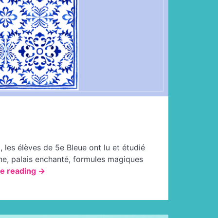
 les élèves de 5e Bleue ont lu et étudié
enne, palais enchanté, formules magiques
« À
e reading
→
la
manière
de
Schéhérazade »