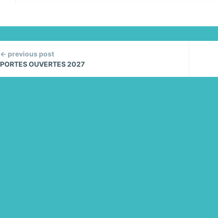
ontinue
← previous post
eading
PORTES OUVERTES 2027