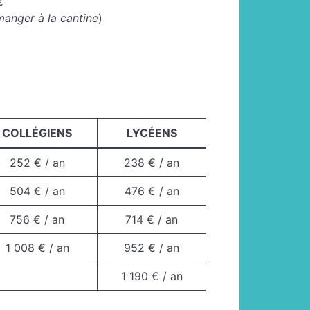
€
manger à la cantine
)
COLLÉGIENS
LYCÉENS
252 € / an
238 € / an
504 € / an
476 € / an
756 € / an
714 € / an
1 008 € / an
952 € / an
1 190 € / an