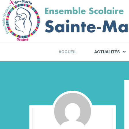
Skip
Skip
Skip
to
to
to
primary
content
footer
navigation
ACCUEIL
ACTUALITÉS