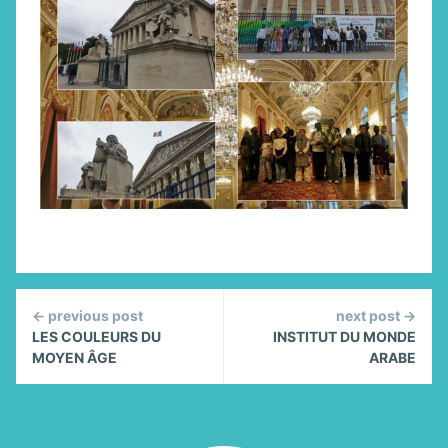
Continue
← previous post
next post →
Reading
LES COULEURS DU
INSTITUT DU MONDE
MOYEN ÂGE
ARABE