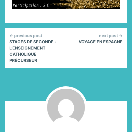
Continue
← previous post
next post →
Reading
STAGES DE SECONDE :
VOYAGE EN ESPAGNE
L’ENSEIGNEMENT
CATHOLIQUE
PRÉCURSEUR