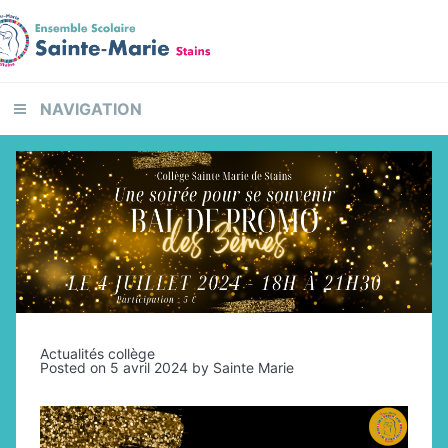
Skip
Skip
Skip
to
to
to
primary
content
footer
navigation
NAVIGATION
Actualités collège
Posted on
5 avril 2024
by
Sainte Marie