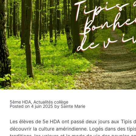
5ème HDA
,
Actualités collège
Posted on
4 juin 2025
by
Sainte Marie
Les élèves de 5e HDA ont passé deux jours aux Tipis 
découvrir la culture amérindienne. Logés dans des tipis, 