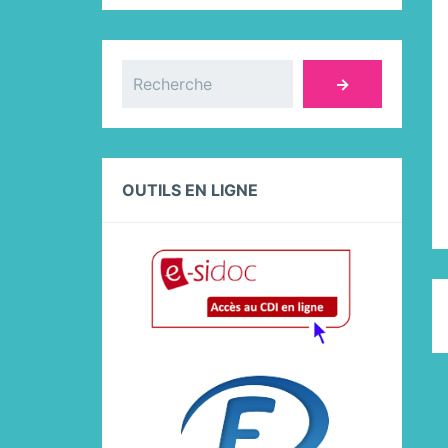
Rechercher
→
OUTILS EN LIGNE
C
R